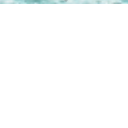
Herzlich willkommen zu unserem Blog !
29.04.2023
Tipps, wie man Langstrecken-Flüge risiko-arm gestalten
kann
Die Nachfrage nach Fernreisen hat stark angezogen, man spürt
den Nachholbedarf. Die meisten Reisen funktionieren
problemlos. Aber nicht immer klappt bei Fernflügen alles zu